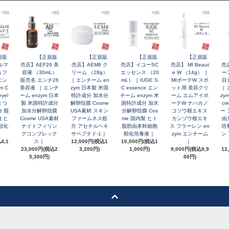
規販
【正規販
【正規販
【正規販
【正規販
ルマ
売店】AEF26 美
売店】AEM8 ク
売店】イユーSC
売店】 MI Beaut
売
ュフ
容液 （30mL）
リーム （28g）
エッセンス （20
e W （14g）［
ー
エン
販売名 エンチ26
［ エンチーム en
mL）［ IUGE S
MIボーテW スポ
目
m C
美容液 ［ エンチ
zym 日本製 米国
C essence エン
ット用 美容クリ
［ 
yel
ーム enzym 日本
特許成分 加水分
チーム enzym 米
ーム エムアイボ
zym
 まつ
製 米国特許成分
解卵殻膜 Cosme
国特許成分 加水
ーテW ナハカノ
cr
ヒト脂
加水分解卵殻膜
USA素材 スキン
分解卵殻膜 Cos
コソウ根エキス
ー 
 ヒ
Cosme USA素材
ファームネス処
me 国内製 ヒト
カンゾウ根エキ
由
順化
ナイトフィリン
方 アセチルヘキ
脂肪由来幹細胞
ス フラーレン en
培
］
グコンプレック
サペプチド-1 ］
順化培養液 ］
zym エンチーム
ン
4,1
ス ］
12,000円(税込1
10,000円(税込1
］
23,000円(税込2
3,200円)
1,000円)
9,000円(税込9,9
12
5,300円)
00円)