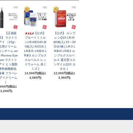
【正規販
【公式】
【公式】 ルンブ
店】 ラクトリ
ブルートミミル
レンQ10 LR-III
アイ （15g）
ンLR-IIIEX40 (9
(60粒入) 15～30
元用クリーム
0粒入) 30日分 [
日分/個 [ LR-3 L
エンチーム en
LR末Ⅲ LR末III L
R末III LR末3 ル
 Ructory Eye
R末3 ルンブルク
ンブルクスルベ
eam ラクトリ
スルベルス レッ
ルス 還元型コエ
アイ ヒト脂肪
ドウォーム 赤ミ
ンザイムQ10 カ
来幹細胞順化
ミズ ]
ネカ ］
養液 フラーレ
13,500円(税込1
12,000円(税込1
 アイクリーム
4,580円)
2,960円)
］
,000円(税込1
3,200円)