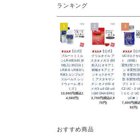
ランキング
1
2
3
【公式】
【公式】
【公
ブルートミミル
クリルオイル ア
UC-IIエク
ンLR-IIIEX40 (9
スタオメガ３ (60
ト （60粒）
0粒入) 30日分 [
粒入) [ オキアミ
変性2型コラ
LR末Ⅲ LR末III L
南極オキアミ ナ
ン 非変性活
R末3 ルンブルク
ンキョクオキア
型 非変性活性
スルベルス レッ
ミ アスタキサン
型 非変性II
ドウォーム 赤ミ
チン オメガIII オ
プリ ＵＣ－２
ミズ ]
メガ3 ω3 Ω3 ωII
C2 UC・2 U
13,500円(税込1
I ΩIII DHA EPA ]
I ＵＣ-２ U
4,580円)
2,750円(税込2,9
UC〓 ］
70円)
7,400円(税込
92円)
おすすめ商品