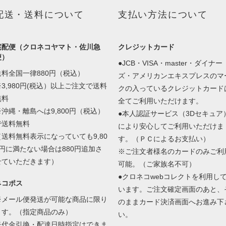
配送・送料について
支払い方法について
宅配便（クロネコヤマト・佐川急
クレジットカード
便）
●JCB・VISA・master・ダイナー
送料全国一律880円（税込）
ズ・アメリカンエキスプレスのマ
※3,980円(税込）以上ご注文で送料
クの入っているクレジットカード
無料
全てご利用いただけます。
※沖縄・離島へは9,800円（税込）
●本人認証サービス（3Dセキュア
で送料無料
により安心してご利用いただけま
（送料無料表示になっていても9,80
す。（ＰＣによるお支払い）
0円に満たない場合は880円追加さ
※ご注文者様名のカードのみご利
せていただきます）
可能。（ご家族名不可）
●クロネコwebコレクトを利用し
ネコポス
います。ご注文確定画面のあと、
※メール便発送が可能な商品に限り
のままカード決済画面へお進み下
ます。（指定商品のみ）
い。
※代金引換・配達日時指定はできま