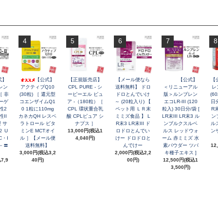
4
5
6
7
8
式】
【公式】
【正規販売店】
【メール便なら
【公式】
【
セレン
アクティブQ10
CPL PURE - シ
送料無料】 ドロ
＜リニューアル
レン
［ 非
(30粒) ［ 還元型
ーピーエル ピュ
ドロとんでいけ
版＞ルンブレン
(6
ーゲ
コエンザイムQ1
ア -（180粒）［
～ (20粒入り) 【
エコLR-III (120
日分
性2
0 1粒に110mg
CPL 環状重合乳
ペット用 ＬＲ末
粒入) 30日分/袋 [
R末
II
カネカQH レスベ
酸 CPLピュア シ
ミミズ食品 】 L
LR末III LR末3 ル
ン
型 サ
ラトロール ビタ
ナプス ］
R末3 LR末III ド
ンブルクスルベ
ル
 U
ミンE MCTオイ
13,000円(税込1
ロドロとんでい
ルス レッドウォ
ン
C・I
ル ］【メール便
4,040円)
けー ドロドロと
ーム 赤ミミズ 水
C－〓
送料無料】
んでけー
素パウダー ツバ
12
3,000円(税込3,2
2,000円(税込2,2
キ種子エキス ]
7,9
40円)
00円)
12,500円(税込1
3,500円)