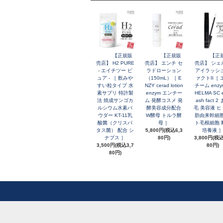
【正規販
【正規販
【正
売店】 H2 PURE
売店】 エンチ セ
売店】 シェ
- エイチツー ピ
ラドローション
アイラッシ
ュア - ［ 飲みや
（150mL）［ E
ァクトII［ 
すい粒タイプ 水
NZY cerad lotion
チーム enzy
素サプリ 特許製
enzym エンチー
HELMA SC e
法 焼成サンゴカ
ム 発酵コスメ 発
ash fact 2
ルシウム水素パ
酵美容成分配合
毛 美容液 
ウダー KT-11乳
W酵母 トルラ酵
肪由来幹細胞
酸菌（クリスパ
母 ］
ト毛根細胞 
タス菌） 配合 シ
5,800円(税込6,3
培養液 
ナプス ］
80円)
3,800円(税込
3,500円(税込3,7
80円)
80円)