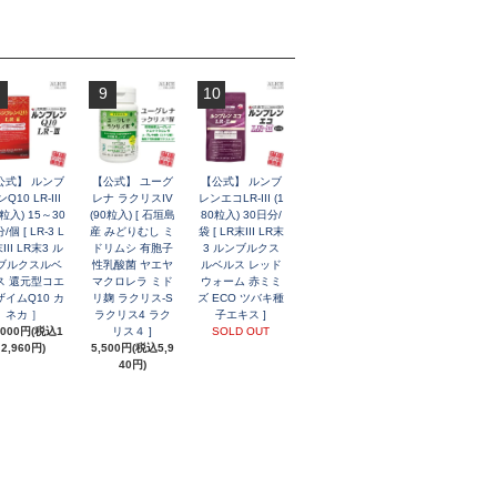
9
10
公式】 ルンブ
【公式】 ユーグ
【公式】 ルンブ
Q10 LR-III
レナ ラクリスIV
レンエコLR-III (1
0粒入) 15～30
(90粒入) [ 石垣島
80粒入) 30日分/
/個 [ LR-3 L
産 みどりむし ミ
袋 [ LR末III LR末
III LR末3 ル
ドリムシ 有胞子
3 ルンブルクス
ブルクスルベ
性乳酸菌 ヤエヤ
ルベルス レッド
ス 還元型コエ
マクロレラ ミド
ウォーム 赤ミミ
ザイムQ10 カ
リ麹 ラクリス-S
ズ ECO ツバキ種
ネカ ］
ラクリス4 ラク
子エキス ]
,000円(税込1
リス４ ]
SOLD OUT
2,960円)
5,500円(税込5,9
40円)