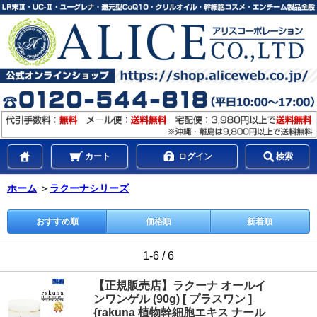
カート
ログイン
検索
ホーム
＞
ラクーナシリーズ
おすすめ順
価格順
新着順
1-6 / 6
【正規販売店】ラクーナ オールイ
ンワンゲル (90g) [ プラスワン ]
{rakuna 植物幹細胞エキス ナール