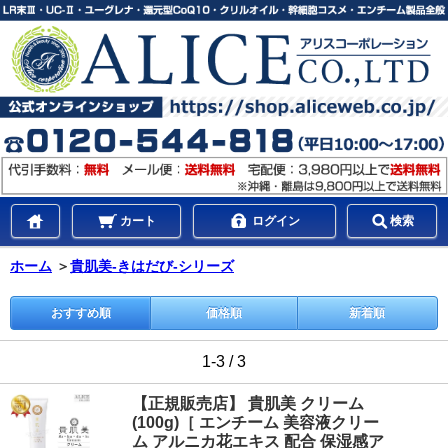
カート
ログイン
検索
ホーム
＞
貴肌美-きはだび-シリーズ
おすすめ順
価格順
新着順
1-3 / 3
【正規販売店】 貴肌美 クリーム
(100g)［ エンチーム 美容液クリー
ム アルニカ花エキス 配合 保湿感ア