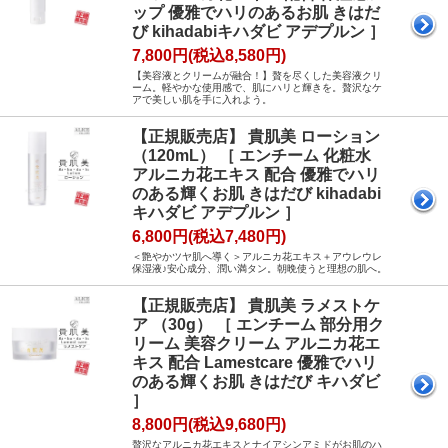
ップ 優雅でハリのあるお肌 きはだ
び kihadabiキハダビ アデプルン ］
7,800円(税込8,580円)
【美容液とクリームが融合！】贅を尽くした美容液クリ
ーム。軽やかな使用感で、肌にハリと輝きを。贅沢なケ
アで美しい肌を手に入れよう。
【正規販売店】 貴肌美 ローション
（120mL） ［ エンチーム 化粧水
アルニカ花エキス 配合 優雅でハリ
のある輝くお肌 きはだび kihadabi
キハダビ アデプルン ］
6,800円(税込7,480円)
＜艶やかツヤ肌へ導く＞アルニカ花エキス＋アウレウレ
保湿液♪安心成分、潤い満タン。朝晩使うと理想の肌へ。
【正規販売店】 貴肌美 ラメストケ
ア （30g） ［ エンチーム 部分用ク
リーム 美容クリーム アルニカ花エ
キス 配合 Lamestcare 優雅でハリ
のある輝くお肌 きはだび キハダビ
］
8,800円(税込9,680円)
贅沢なアルニカ花エキスとナイアシンアミドがお肌のハ