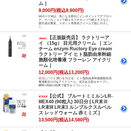
ム ］
9,000円(税込9,900円)
MIボーテWは、気になる部分にピンポイントでアプロー
チ。ナハカノコソウ根エキスやカンゾウ根エキスなど、
贅沢成分豊富。スポット用美容クリームで肌にやさし
く。
【正規販売店】 ラクトリーア
イ （15g） 目元用クリーム ［ エン
チーム enzym Ructory Eye cream
ラクトリー アイ ヒト脂肪由来幹細
胞順化培養液 フラーレン アイクリ
ーム ］
12,000円(税込13,200円)
目元にハリと潤いを与える、ヒト脂肪由来幹細胞順化培
養液配合の15gアイクリーム。光沢ある肌をキープし、
瞬時+持続の効果で疲労をリフレッシュ。
【公式】 ブルートミミルンLR-
IIIEX40 (90粒入) 30日分 [ LR末Ⅲ
LR末III LR末3 ルンブルクスルベル
ス レッドウォーム 赤ミミズ ]
13,500円(税込14,580円)