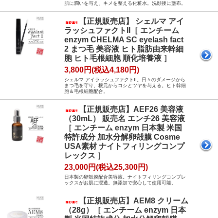
肌に潤いを与え、キメを整える化粧水。洗顔後に塗布。
【正規販売店】 シェルマ アイ
ラッシュファクトII［ エンチーム
enzym CHELMA SC eyelash fact
2 まつ毛 美容液 ヒト脂肪由来幹細
胞 ヒト毛根細胞 順化培養液 ］
3,800円(税込4,180円)
シェルマ アイラッシュファクトII。日々のダメージから
まつ毛を守り、根元からコシとツヤを与える。ヒト幹細
胞＆毛根細胞配合。
【正規販売店】AEF26 美容液
（30mL） 販売名 エンチ26 美容液
［ エンチーム enzym 日本製 米国
特許成分 加水分解卵殻膜 Cosme
USA素材 ナイトフィリングコンプ
レックス ］
23,000円(税込25,300円)
日本製の卵殻膜配合美容液。ナイトフィリングコンプレ
ックスがお肌に浸透。無添加で安心して使用可能。
【正規販売店】AEM8 クリーム
（28g）［ エンチーム enzym 日本