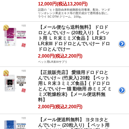
12,000円(税込13,200円)
話題の「ヒト脂肪由来幹細胞順化培養液」配合。マンダ
リンオレンジ果皮エキス等の贅沢成分で透明感を肌に。
ラウイ SC DTM クリーム、100g。
【メール便なら送料無料】 ドロド
ロとんでいけ～ (20粒入り) 【 ペッ
ト用 ＬＲ末ミミズ食品 】 LR末3
LR末III ドロドロとんでいけー ドロ
ドロとんでけー
2,000円(税込2,200円)
ペット用LR末IIIサプリ
【正規販売店】 愛猫用ドロドロと
んでいけ～ (竹炭入) 20粒 【ペット
用ＬＲ末３ミミズ食品】{ ドロドロ
とんでいけー 猫 動物用 赤ミミズ ミ
ミズ乾燥粉末} 【メール便送料無
料】
2,000円(税込2,200円)
【メール便送料無料】 ヨタヨタと
んでいけ～ (20粒入り) 【 ペット用