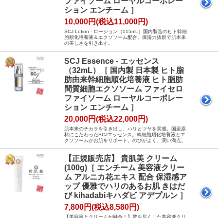
ファイソーム ローヤルコーポレー
ション エンチーム ］
10,000円(税込11,000円)
SCJ Lotion - ローション（115mL）国内製造のヒト幹細
胞順化培養液＆エクソソーム配合。保湿力抜群で肌本来
の美しさを引き出す。
SCJ Essence - エッセンス
（32mL）［ 国内製 日本製 ヒト脂
肪由来幹細胞順化培養液 ヒト脂肪
間質細胞エクソソーム ファイセロ
ファイソーム ローヤルコーポレー
ション エンチーム ］
20,000円(税込22,000円)
肌本来のチカラを引き出し、ハリとツヤを実感。国産原
料にこだわったSCJエッセンス。幹細胞順化培養液とエ
クソソームがお肌をサポート。のびがよく、潤い満点。
【正規販売店】 貴肌美 クリーム
(100g)［ エンチーム 美容液クリー
ム アルニカ花エキス 配合 保湿感ア
ップ 優雅でハリのあるお肌 きはだ
び kihadabiキハダビ アデプルン ］
7,800円(税込8,580円)
【美容液とクリームが融合！】贅を尽くした美容液クリ