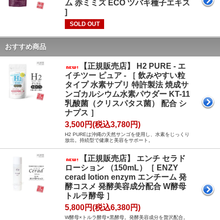
ム 赤ミミズ ECO ツバキ種子エキス
]
SOLD OUT
おすすめ商品
【正規販売店】 H2 PURE - エ
イチツー ピュア - ［ 飲みやすい粒
タイプ 水素サプリ 特許製法 焼成サ
ンゴカルシウム水素パウダー KT-11
乳酸菌（クリスパタス菌） 配合 シ
ナプス ］
3,500円(税込3,780円)
H2 PUREは沖縄の天然サンゴを使用し、水素をじっくり
放出。持続型で健康と美容をサポート。
【正規販売店】 エンチ セラド
ローション （150mL）［ ENZY
cerad lotion enzym エンチーム 発
酵コスメ 発酵美容成分配合 W酵母
トルラ酵母 ］
5,800円(税込6,380円)
W酵母×トルラ酵母×黒酵母。発酵美容成分を贅沢配合。