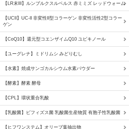
【LR末III】ルンブルクスルベルス 赤ミミズ レッドウォーム
【UCII】UC-II 非変性II型コラーゲン 非変性活性2型コラー
ゲン
【CoQ10】還元型コエンザイムQ10 ユビキノール
【ユーグレナ】ミドリムシ みどりむし
【水素】焼成サンゴカルシウム水素パウダー
【酵素】酵素 酵母
【CPL】環状重合乳酸
【乳酸菌】ビフィズス菌 乳酸菌生産物質 有胞子性乳酸菌
【ヒフワンステム】オリーブ葉抽出物