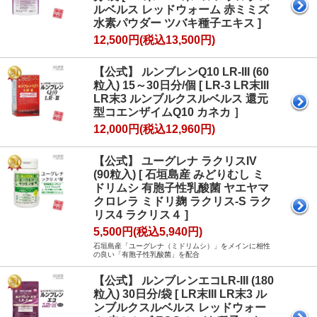
ルベルス レッドウォーム 赤ミミズ
水素パウダー ツバキ種子エキス ]
12,500円(税込13,500円)
【公式】 ルンブレンQ10 LR-III (60
粒入) 15～30日分/個 [ LR-3 LR末III
LR末3 ルンブルクスルベルス 還元
型コエンザイムQ10 カネカ ］
12,000円(税込12,960円)
【公式】 ユーグレナ ラクリスIV
(90粒入) [ 石垣島産 みどりむし ミ
ドリムシ 有胞子性乳酸菌 ヤエヤマ
クロレラ ミドリ麹 ラクリス-S ラク
リス4 ラクリス４ ]
5,500円(税込5,940円)
石垣島産「ユーグレナ（ミドリムシ）」をメインに相性
の良い「有胞子性乳酸菌」を配合
【公式】 ルンブレンエコLR-III (180
粒入) 30日分/袋 [ LR末III LR末3 ル
ンブルクスルベルス レッドウォー