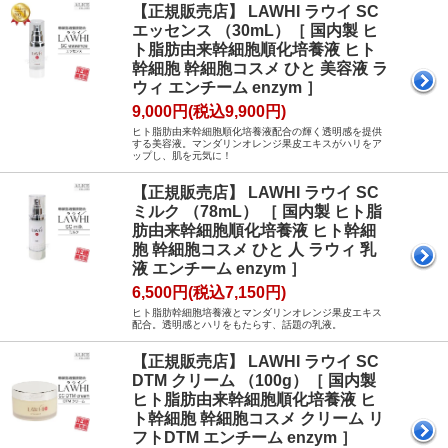
【正規販売店】 LAWHI ラウイ SC
エッセンス （30mL）［ 国内製 ヒ
ト脂肪由来幹細胞順化培養液 ヒト
幹細胞 幹細胞コスメ ひと 美容液 ラ
ウィ エンチーム enzym ］
9,000円(税込9,900円)
ヒト脂肪由来幹細胞順化培養液配合の輝く透明感を提供
する美容液。マンダリンオレンジ果皮エキスがハリをア
ップし、肌を元気に！
【正規販売店】 LAWHI ラウイ SC
ミルク （78mL） ［ 国内製 ヒト脂
肪由来幹細胞順化培養液 ヒト幹細
胞 幹細胞コスメ ひと 人 ラウィ 乳
液 エンチーム enzym ］
6,500円(税込7,150円)
ヒト脂肪幹細胞培養液とマンダリンオレンジ果皮エキス
配合。透明感とハリをもたらす、話題の乳液。
【正規販売店】 LAWHI ラウイ SC
DTM クリーム （100g）［ 国内製
ヒト脂肪由来幹細胞順化培養液 ヒ
ト幹細胞 幹細胞コスメ クリーム リ
フトDTM エンチーム enzym ］