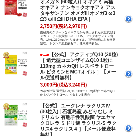
オメガ３ (60粒入) [ オキアミ 南極
オキアミ ナンキョクオキアミ アス
タキサンチン オメガIII オメガ3 ω3
Ω3 ωIII ΩIII DHA EPA ]
2,750円(税込2,970円)
南極海のクリーンなオキアミから抽出された次世代型オ
メガ３。リン脂質型EPA・DHA、アスタキサンチン含
有。1粒に260mgのクリルオイル。特許技術による無臭
処理。トランス脂肪酸ゼロ。健康補助食品。
【公式】 アクティブQ10 (30粒)
［ 還元型コエンザイムQ10 1粒に
110mg カネカQH レスベラトロー
ル ビタミンE MCTオイル ］【メー
ル便送料無料】
3,000円(税込3,240円)
カネカ社製 還元型CoQ10 1粒に110mg配合 カネカQH
他 レスベラトロール ビタミンE 配合
【公式】 ユーグレナ ラクリスIV
(30粒入) [ 石垣島産 みどりむし ミ
ドリムシ 有胞子性乳酸菌 ヤエヤマ
クロレラ ミドリ麹 ラクリス-S ラク
リス4 ラクリス４ ] 【メール便送料
無料】