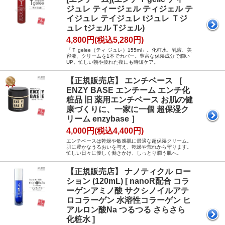
ジュレ ティージェル ティジェル テ
イジュレ テイジュレ tジュレ Ｔジ
ュレ tジェル Tジェル)
4,800円(税込5,280円)
「Ｔ gelee（ティ ジュレ）155ml」。化粧水、乳液、美
容液、クリームを1本でカバー。豊富な保湿成分で潤い
UP。忙しい朝や疲れた夜にも時短ケア。
【正規販売店】 エンチベース ［
ENZY BASE エンチーム エンチ化
粧品 旧 薬用エンチベース お肌の健
康づくりに、一家に一個 超保湿ク
リーム enzybase ］
4,000円(税込4,400円)
エンチベースは乾燥や敏感肌に最適な超保湿クリーム。
肌に豊かなうるおいを与え、乾燥や荒れから守ります。
忙しい日々に優しく働きかけ、しっとり潤う肌へ。
【正規販売店】 ナノティクル ロー
ション (120mL) [ nanoR配合 コラ
ーゲンアミノ酸 サクシノイルアテ
ロコラーゲン 水溶性コラーゲン ヒ
アルロン酸Na つるつる さらさら
化粧水 ]