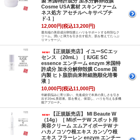
製 米国特許成分 加水分解卵殻膜
Cosme USA素材 スキンファーム
ネス処方 アセチルヘキサペプチ
ド-1 ］
12,000円(税込13,200円)
最先端の美容成分卵殻膜とハリをサポートする特別なク
リーム。潤いと弾力を引き出す処方。肌を整えてたっぷ
りマッサージ。
【正規販売店】イユーSCエッ
センス （20mL）［ IUGE SC
essence エンチーム enzym 米国特
許成分 加水分解卵殻膜 Cosme 国
内製 ヒト脂肪由来幹細胞順化培養
液 ］
10,000円(税込11,000円)
年齢肌悩みに寄り添い、先進成分で本来の美しさを引き
出す20mL美容液。肌を整え、保湿し、ハリを与える多機
能アプローチ。
【正規販売店】 MI Beaute W
（14g）［ MIボーテW スポット用
美容クリーム エムアイボーテW ナ
ハカノコソウ根エキス カンゾウ根
エキス フラーレン enzym エンチー