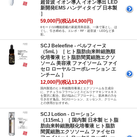
超音波 イオン導入 イオン導出 LED
新開発EMS ハンディタイプ 日本製
］
59,000円(税込64,900円)
8モード/10機能搭載の家庭用美容器。一体で落とし、ほ
ぐし、引き締める。エレポ・RF・超音波・LEDなど多
彩。
SCJ Beleefine - ベルフィーヌ
（5mL）［ ヒト脂肪由来幹細胞順
化培養液 ヒト脂肪間質細胞エクソ
ソーム 美容液 ファイソーム ファイ
セロ ローヤルコーポレーション エ
ンチーム ］
12,000円(税込13,200円)
国内製造のヒト幹細胞培養液とエクソソームを主成分
に、ナチュラルフラーレンとスピルリナマキシマエキス
を贅沢に配合。肌の悩みにアプローチし、肌本来の力を
引き出す逸品。SCJローション、エッセンス、クリーム
との併用がおすすめ。
SCJ Lotion - ローション
（115mL）［ 国内製 日本製 ヒト脂
肪由来幹細胞順化培養液 ヒト脂肪
間質細胞エクソソーム ファイセロ