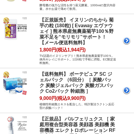
酵母菌の強力な活性を持つ富元酵素。1000mlの贅沢内容
量。水やお湯で薄めて飲用。
【正規販売】 イヌリンのちから 菊
芋の粒 (180粒) [ Evaway エヴァウ
ェイ ] 熊本県産無農薬菊芋100％野
菜不足を“モリモリ”サポート！
【メール便送料無料】
1,800円(税込1,944円)
TV話題のイヌリンサプリ！熊本県産無農薬菊芋100％。
体内キレイにサポート。1日6粒で手軽に摂取。EC限定送
料無料。
【送料無料】 ボーテピュア SC ジ
ェルパック （6回分）［ 炭酸パッ
ク 炭酸ジェルパック 炭酸ガスパッ
ク Co2パック 幹細胞 ］
9,000円(税込9,900円)
植物性幹細胞エキスを配合した、特許製法ラクトン反応
型の炭酸パック！
【正規品】 パルフェリュクス ［ 家
庭用複合型美容器 美顔器 美顔機 美
容機器 エレクトロポレーション RF