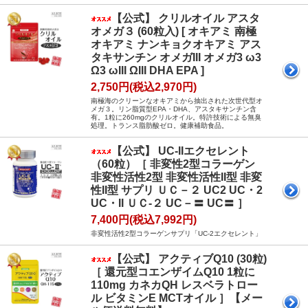
【公式】 クリルオイル アスタ
オメガ３ (60粒入) [ オキアミ 南極
オキアミ ナンキョクオキアミ アス
タキサンチン オメガIII オメガ3 ω3
Ω3 ωIII ΩIII DHA EPA ]
2,750円(税込2,970円)
南極海のクリーンなオキアミから抽出された次世代型オ
メガ３。リン脂質型EPA・DHA、アスタキサンチン含
有。1粒に260mgのクリルオイル。特許技術による無臭
処理。トランス脂肪酸ゼロ。健康補助食品。
【公式】 UC-IIエクセレント
（60粒）［ 非変性2型コラーゲン
非変性活性2型 非変性活性II型 非変
性II型 サプリ ＵＣ－２ UC2 UC・2
UC・II ＵＣ-２ UC－〓 UC〓 ］
7,400円(税込7,992円)
非変性活性2型コラーゲンサプリ「UC-2エクセレント」
【公式】 アクティブQ10 (30粒)
［ 還元型コエンザイムQ10 1粒に
110mg カネカQH レスベラトロー
ル ビタミンE MCTオイル ］【メー