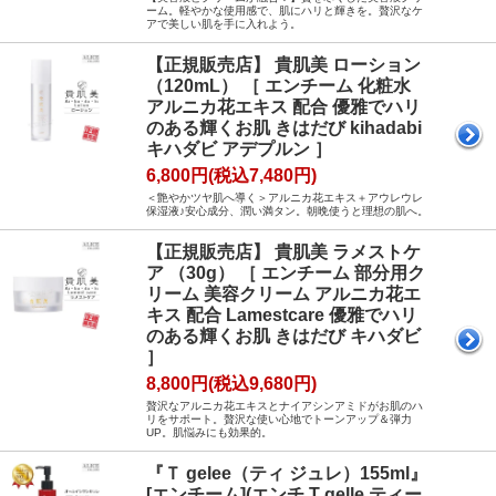
ーム。軽やかな使用感で、肌にハリと輝きを。贅沢なケ
アで美しい肌を手に入れよう。
【正規販売店】 貴肌美 ローション
（120mL） ［ エンチーム 化粧水
アルニカ花エキス 配合 優雅でハリ
のある輝くお肌 きはだび kihadabi
キハダビ アデプルン ］
6,800円(税込7,480円)
＜艶やかツヤ肌へ導く＞アルニカ花エキス＋アウレウレ
保湿液♪安心成分、潤い満タン。朝晩使うと理想の肌へ。
【正規販売店】 貴肌美 ラメストケ
ア （30g） ［ エンチーム 部分用ク
リーム 美容クリーム アルニカ花エ
キス 配合 Lamestcare 優雅でハリ
のある輝くお肌 きはだび キハダビ
］
8,800円(税込9,680円)
贅沢なアルニカ花エキスとナイアシンアミドがお肌のハ
リをサポート。贅沢な使い心地でトーンアップ＆弾力
UP。肌悩みにも効果的。
『Ｔ gelee（ティ ジュレ）155ml』
[エンチーム](エンチ T gelle ティー