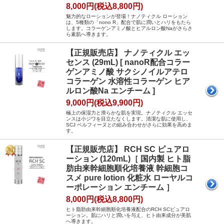
8,000円(税込8,800円)
魅力的なローションが登場！ナノティクル ローション
は、5種類の「nono R」配合で肌に潤いとハリをもたら
します。コラーゲンアミノ酸とヒアルロン酸Naがさらさ
ら素肌へ導きます。
【正規販売店】 ナノティクル エッ
センス (29mL) [ nanoR配合コラー
ゲンアミノ酸 サクシノイルアテロ
コラーゲン 水溶性コラーゲン ヒア
ルロン酸Na エンチーム ]
9,000円(税込9,900円)
極上の保湿力と滑らかな肌を実現。ナノティクル エッセ
ンスは小ジワを目立たなくします。清潔な肌に使用し、
SCJ ベルフィーヌとの組み合わせがさらに効果を高めま
す。
【正規販売店】 RCH SC ピュアロ
ーション (120mL)［ 国内製 ヒト脂
肪由来幹細胞順化培養液 幹細胞コ
スメ pure lotion 化粧水 ローヤルコ
ーポレーション エンチーム ］
8,000円(税込8,800円)
ヒト脂肪由来幹細胞順化培養液配合のRCH SCピュアロ
ーション。肌にハリと潤いを与え、ヒト由来成分が美肌
へ導きます。