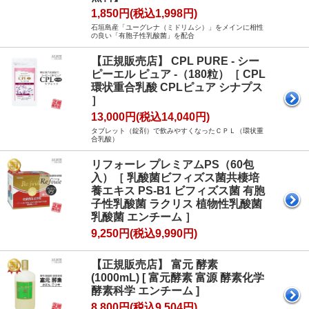
1,850円(税込1,998円)
石垣島産「ユーグレナ（ミドリムシ）」をメインに相性
の良い「有胞子性乳酸菌」を配合
【正規販売店】 CPL PURE - シー
ピーエル ピュア -（180粒）［ CPL
環状重合乳酸 CPLピュア シナプス
］
13,000円(税込14,040円)
タブレット（錠剤）で飲みやすくなったＣＰＬ（環状重
合乳酸）
リフォーレ プレミアムPS（60包
入）［ 乳酸菌ビフィズス菌共棲培
養エキス PS-B1 ビフィズス菌 有胞
子性乳酸菌 ラクリス 植物性乳酸菌
乳酸菌 エンチーム ］
9,250円(税込9,990円)
【正規販売店】 富元 酵素
(1000mL) [ 富元酵素 富源 酵素化学
酵素科学 エンチーム ]
8,800円(税込9,504円)