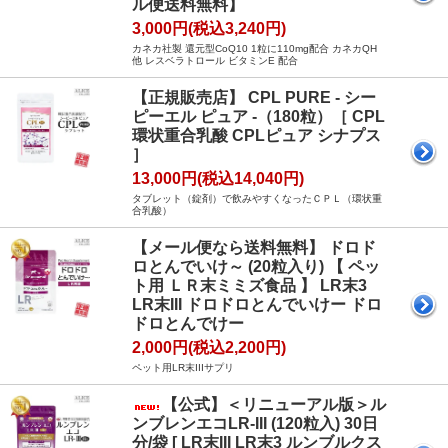
ル便送料無料】
3,000円(税込3,240円)
カネカ社製 還元型CoQ10 1粒に110mg配合 カネカQH
他 レスベラトロール ビタミンE 配合
【正規販売店】 CPL PURE - シー
ピーエル ピュア -（180粒）［ CPL
環状重合乳酸 CPLピュア シナプス
］
13,000円(税込14,040円)
タブレット（錠剤）で飲みやすくなったＣＰＬ（環状重
合乳酸）
【メール便なら送料無料】 ドロド
ロとんでいけ～ (20粒入り) 【 ペッ
ト用 ＬＲ末ミミズ食品 】 LR末3
LR末III ドロドロとんでいけー ドロ
ドロとんでけー
2,000円(税込2,200円)
ペット用LR末IIIサプリ
【公式】＜リニューアル版＞ル
ンブレンエコLR-III (120粒入) 30日
分/袋 [ LR末III LR末3 ルンブルクス