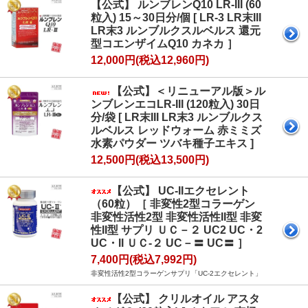
【公式】 ルンブレンQ10 LR-III (60
粒入) 15～30日分/個 [ LR-3 LR末III
LR末3 ルンブルクスルベルス 還元
型コエンザイムQ10 カネカ ］
12,000円(税込12,960円)
【公式】＜リニューアル版＞ル
ンブレンエコLR-III (120粒入) 30日
分/袋 [ LR末III LR末3 ルンブルクス
ルベルス レッドウォーム 赤ミミズ
水素パウダー ツバキ種子エキス ]
12,500円(税込13,500円)
【公式】 UC-IIエクセレント
（60粒）［ 非変性2型コラーゲン
非変性活性2型 非変性活性II型 非変
性II型 サプリ ＵＣ－２ UC2 UC・2
UC・II ＵＣ-２ UC－〓 UC〓 ］
7,400円(税込7,992円)
非変性活性2型コラーゲンサプリ「UC-2エクセレント」
【公式】 クリルオイル アスタ