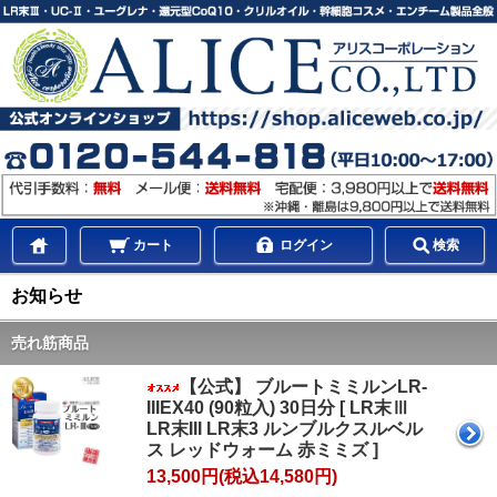
カート
ログイン
検索
お知らせ
売れ筋商品
【公式】 ブルートミミルンLR-
IIIEX40 (90粒入) 30日分 [ LR末Ⅲ
LR末III LR末3 ルンブルクスルベル
ス レッドウォーム 赤ミミズ ]
13,500円(税込14,580円)