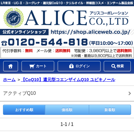
カート
ログイン
検索
ホーム
＞
【CoQ10】還元型コエンザイムQ10 ユビキノール
アクティブQ10
おすすめ順
価格順
新着順
1-1 / 1