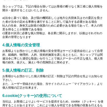
当ショップでは、下記の場合を除いてはお客様の断りなく第三者に個人情報を
開示・提供することはいたしません。
a)法令に基づく場合、及び国の機関若しくは地方公共団体又はその委託を受け
た者が法令の定める事務を遂行することに対して協力する必要がある場合
b)人の生命、身体又は財産の保護のために必要がある場合であって、本人の同
意を得ることが困難である場合
c)運送や決済に必要な個人情報は、各企業に開示しますが、以後はそれぞれの
企業の管理となります
4.個人情報の安全管理
お客様よりお預かりした個人情報の安全管理はサービス提供会社によって合理
的、組織的、物理的、人的、技術的施策を講じるとともに、当ショップでは関
連法令に準じた適切な取扱いを行うことで個人データへの不正な侵入、個人情
報の紛失、改ざん、漏えい等の危険防止に努めます。
5.個人情報の訂正、削除
お客様からお預かりした個人情報の訂正・削除は下記の問合せ先よりお知らせ
下さい。
また、ユーザー登録された場合、当サイトのメニュー「マイアカウント」より
個人情報の訂正が出来ます。
6.cookie(クッキー)の使用について
当社は、お客様によりよいサービスを提供するため、cookie （クッキー）を使
用することがありますが、これにより個人を特定できる情報の収集を行えるも