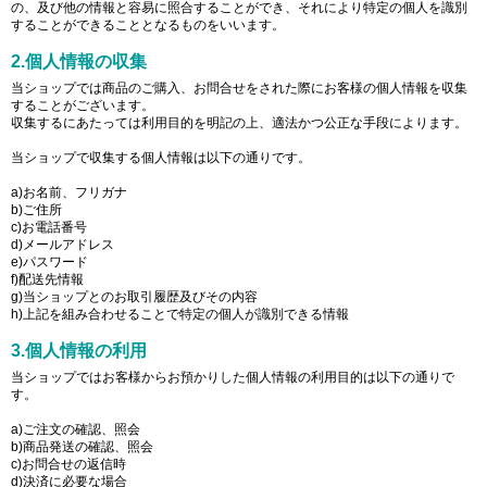
の、及び他の情報と容易に照合することができ、それにより特定の個人を識別
することができることとなるものをいいます。
2.個人情報の収集
当ショップでは商品のご購入、お問合せをされた際にお客様の個人情報を収集
することがございます。
収集するにあたっては利用目的を明記の上、適法かつ公正な手段によります。
当ショップで収集する個人情報は以下の通りです。
a)お名前、フリガナ
b)ご住所
c)お電話番号
d)メールアドレス
e)パスワード
f)配送先情報
g)当ショップとのお取引履歴及びその内容
h)上記を組み合わせることで特定の個人が識別できる情報
3.個人情報の利用
当ショップではお客様からお預かりした個人情報の利用目的は以下の通りで
す。
a)ご注文の確認、照会
b)商品発送の確認、照会
c)お問合せの返信時
d)決済に必要な場合