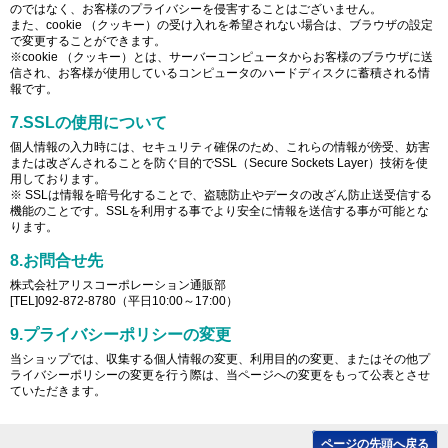
のではなく、お客様のプライバシーを侵害することはございません。
また、cookie （クッキー）の受け入れを希望されない場合は、ブラウザの設定
で変更することができます。
※cookie （クッキー）とは、サーバーコンピュータからお客様のブラウザに送
信され、お客様が使用しているコンピュータのハードディスクに蓄積される情
報です。
7.SSLの使用について
個人情報の入力時には、セキュリティ確保のため、これらの情報が傍受、妨害
または改ざんされることを防ぐ目的でSSL（Secure Sockets Layer）技術を使
用しております。
※ SSLは情報を暗号化することで、盗聴防止やデータの改ざん防止送受信する
機能のことです。SSLを利用する事でより安全に情報を送信する事が可能とな
ります。
8.お問合せ先
株式会社アリスコーポレーション通販部
[TEL]092-872-8780（平日10:00～17:00）
9.プライバシーポリシーの変更
当ショップでは、収集する個人情報の変更、利用目的の変更、またはその他プ
ライバシーポリシーの変更を行う際は、当ページへの変更をもって公表とさせ
ていただきます。
ページの先頭へ戻る