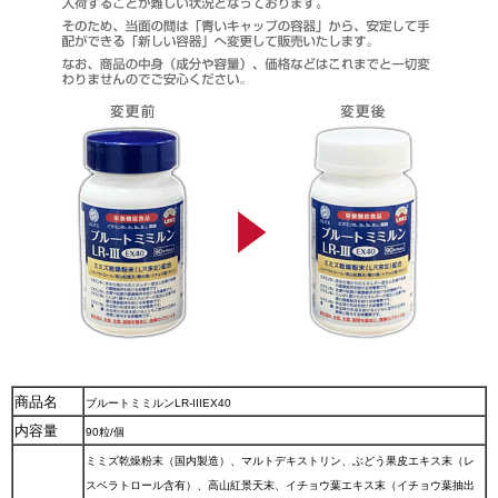
商品名
ブルートミミルンLR-IIIEX40
内容量
90粒/個
ミミズ乾燥粉末（国内製造）、マルトデキストリン、ぶどう果皮エキス末（レ
スベラトロール含有）、高山紅景天末、イチョウ葉エキス末（イチョウ葉抽出