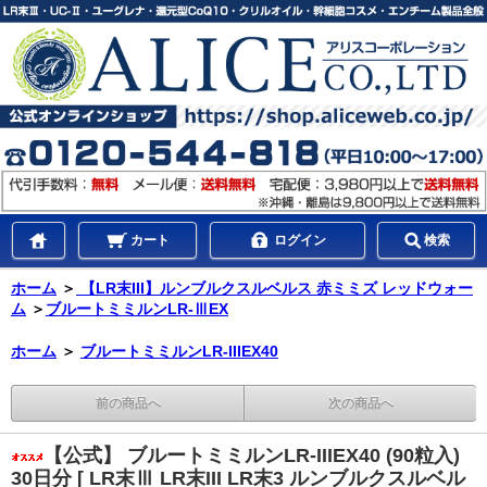
カート
ログイン
検索
ホーム
＞
【LR末III】ルンブルクスルベルス 赤ミミズ レッドウォー
ム
＞
ブルートミミルンLR-ⅢEX
ホーム
＞
ブルートミミルンLR-IIIEX40
前の商品へ
次の商品へ
【公式】 ブルートミミルンLR-IIIEX40 (90粒入)
30日分 [ LR末Ⅲ LR末III LR末3 ルンブルクスルベル