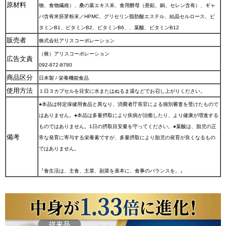
原材料
物、食物繊維）、桑の葉エキス末、食用酵母（亜鉛、銅、セレン含有）、ギャ
バ含有米胚芽粉末／HPMC、グリセリン脂肪酸エステル、結晶セルロース、ビ
タミンB1、ビタミンB2、ビタミンB6、、葉酸、ビタミンB12
販売者
株式会社アリスコーポレーション
（株）アリスコーポレーション
広告文責
092-872-8780
商品区分
日本製 / 栄養機能食品
使用方法
１日３カプセルを目安に水またはぬるま湯などでお召し上がりください。
●本品は特定保健用食品と異なり、消費者庁長官による個別審査を受けたもので
はありません。●本品は多量摂取により疾病が治癒したり、より健康が増進する
ものではありません。1日の摂取目安量を守ってください。●葉酸は、胎児の正
備考
常な発育に寄与する栄養素ですが、多量摂取により胎児の発育が良くなるもの
ではありません。
『食生活は、主食、主菜、副菜を基本に、食事のバランスを。』