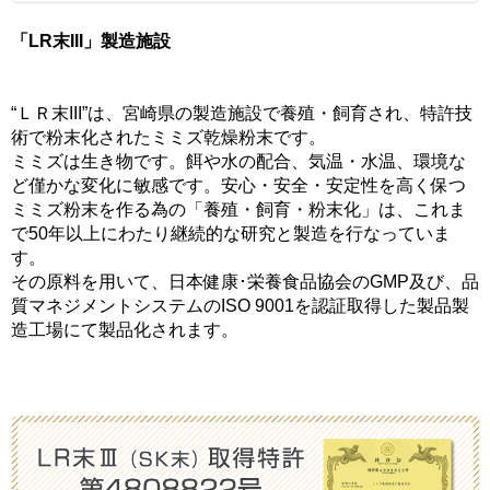
「LR末III」製造施設
“ＬＲ末III”は、宮崎県の製造施設で養殖・飼育され、特許技
術で粉末化されたミミズ乾燥粉末です。
ミミズは生き物です。餌や水の配合、気温・水温、環境な
ど僅かな変化に敏感です。安心・安全・安定性を高く保つ
ミミズ粉末を作る為の「養殖・飼育・粉末化」は、これま
で50年以上にわたり継続的な研究と製造を行なっていま
す。
その原料を用いて、日本健康･栄養食品協会のGMP及び、品
質マネジメントシステムのISO 9001を認証取得した製品製
造工場にて製品化されます。