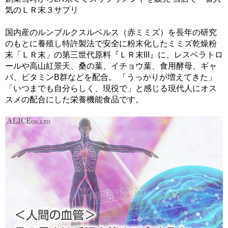
気のＬＲ末３サプリ
国内産のルンブルクスルベルス（赤ミミズ）を長年の研究
のもとに養殖し特許製法で安全に粉末化したミミズ乾燥粉
末「ＬＲ末」の第三世代原料『ＬＲ末III』に、レスベラトロ
ールや高山紅景天、桑の葉、イチョウ葉、食用酵母、ギャ
バ、ビタミンB群などを配合。 「うっかりが増えてきた」
「いつまでも自分らしく、現役で」と感じる現代人にオス
スメの配合にした栄養機能食品です。