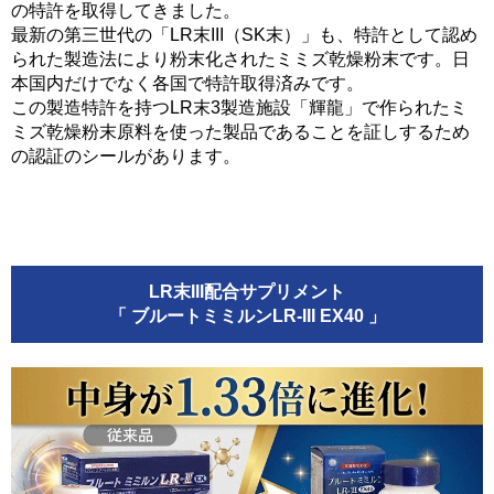
の特許を取得してきました。
最新の第三世代の「LR末III（SK末）」も、特許として認め
られた製造法により粉末化されたミミズ乾燥粉末です。日
本国内だけでなく各国で特許取得済みです。
この製造特許を持つLR末3製造施設「輝龍」で作られたミ
ミズ乾燥粉末原料を使った製品であることを証しするため
の認証のシールがあります。
LR末III配合サプリメント
「 ブルートミミルンLR-III EX40 」