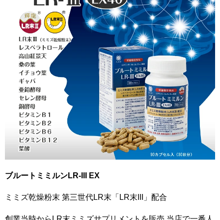
ブルートミミルンLR-III EX
ミミズ乾燥粉末 第三世代LR末「LR末III」配合
創業当時からLR末ミミズサプリメントを販売 当店で一番人