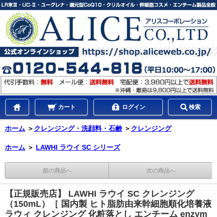
カート
ログイン
検索
ホーム
＞
クレンジング・洗顔料・石鹸
＞
クレンジング
ホーム
＞
LAWHI ラウイ SC シリーズ
前の商品へ
次の商品へ
【正規販売店】 LAWHI ラウイ SC クレンジング
（150mL）［ 国内製 ヒト脂肪由来幹細胞順化培養液
ラウィ クレンジング 化粧落とし エンチーム enzym