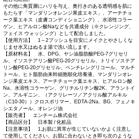
その他に角質層にハリを与え、奥行きのある透明感を肌に
もたらす「マンダリンオレンジ果皮エキス」、アーチチョ
ーク葉エキス（皮膚コンディショニング）、水溶性コラー
ゲン、ヒアルロン酸Naなどを共通成分（※クレンジング、
フェイス ウォッシング）として配合しました。
【使用方法】 1～2プッシュを目安にメイクとやさしくな
じませ水又はぬるま湯で洗い流します。
【原材料名】 水、DPG、ヤシ油脂肪酸PEG-7グリセリ
ル、イソステアリン酸PEG-20グリセリル、トリイソステア
リン酸PEG-20グリセリル、ペンチレングリコール、マルチ
トール、ヒト脂肪由来幹細胞順化培養液、マンダリンオレ
ンジ果皮エキス、アーチチョーク葉エキス、ヒアルロン酸
Na、水溶性コラーゲン、グリチルリチン酸2K、アラントイ
ン、アルギニン、（アクリレーツ／アクリル酸アルキル
（C10-30））クロスポリマー、EDTA-2Na、BG、フェノキ
シエタノール、オレンジ油
【販売者】 エンチーム株式会社
【商品区分】 日本製 / 化粧品
【注意事項】 1,お肌に異常が生じていないかよく注意し
て使用してください。お肌に合わないとき即ち次のような