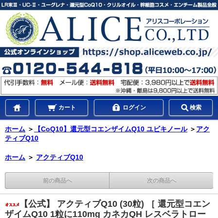
カート
ログイン
検索
ホーム
＞
【CoQ10】還元型コエンザイムQ10 ユビキノール
＞
アク
ティブQ10
ホーム
＞
アクティブQ10
前の商品へ
次の商品へ
【公式】 アクティブQ10 (30粒) ［ 還元型コエン
ザイムQ10 1粒に110mg カネカQH レスベラトロー