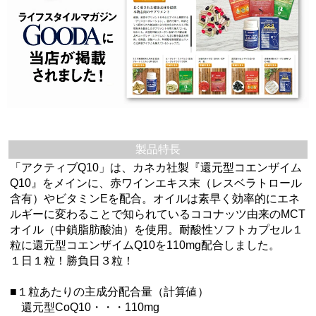
製品特長
「アクティブQ10」は、カネカ社製『還元型コエンザイム
Q10』をメインに、赤ワインエキス末（レスベラトロール
含有）やビタミンEを配合。オイルは素早く効率的にエネ
ルギーに変わることで知られているココナッツ由来のMCT
オイル（中鎖脂肪酸油）を使用。耐酸性ソフトカプセル１
粒に還元型コエンザイムQ10を110mg配合しました。
１日１粒！勝負日３粒！
■１粒あたりの主成分配合量（計算値）
還元型CoQ10・・・110mg