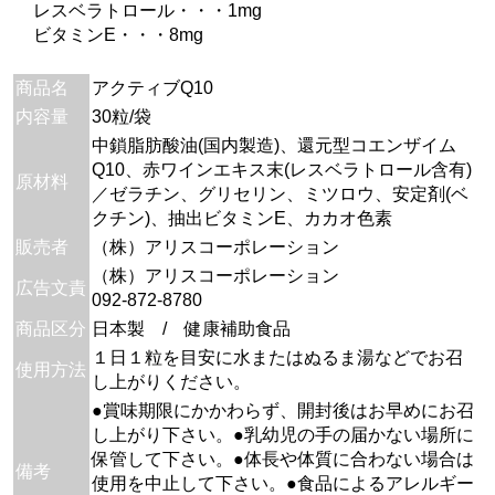
レスベラトロール・・・1mg
ビタミンE・・・8mg
商品名
アクティブQ10
内容量
30粒/袋
中鎖脂肪酸油(国内製造)、還元型コエンザイム
Q10、赤ワインエキス末(レスベラトロール含有)
原材料
／ゼラチン、グリセリン、ミツロウ、安定剤(ベ
クチン)、抽出ビタミンE、カカオ色素
販売者
（株）アリスコーポレーション
（株）アリスコーポレーション
広告文責
092-872-8780
商品区分
日本製 / 健康補助食品
１日１粒を目安に水またはぬるま湯などでお召
使用方法
し上がりください。
●賞味期限にかかわらず、開封後はお早めにお召
し上がり下さい。●乳幼児の手の届かない場所に
保管して下さい。●体長や体質に合わない場合は
備考
使用を中止して下さい。●食品によるアレルギー