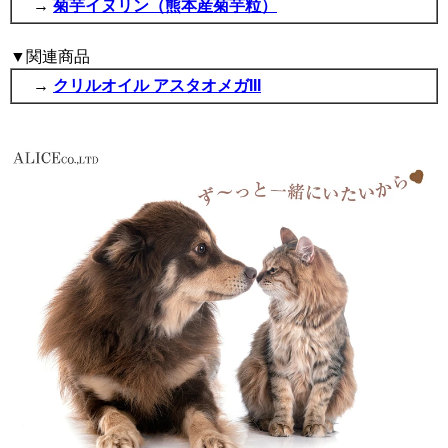
→
菊芋イヌリン（熊本産菊芋粒）
▼関連商品
→
クリルオイル アスタオメガIII