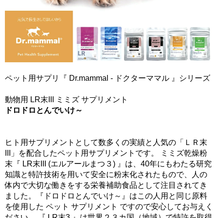
ペット用サプリ『 Dr.mammal - ドクターママル 』シリーズ
動物用 LR末III ミミズ サプリメント
ドロドロとんでいけ～
ヒト用サプリメントとして数多くの実績と人気の「ＬＲ末
III」を配合したペット用サプリメントです。 ミミズ乾燥粉
末『 LR末III (エルアールまつ３) 』は、40年にもわたる研究
知識と特許技術を用いて安全に粉末化されたもので、人の
体内で大切な働きをする栄養補助食品として注目されてき
ました。『ドロドロとんでいけ～』はこの人用と同じ原料
を使用した ペット サプリメント ですので安心してお与えく
ださい。 『 LR末3 』は世界２３カ国（地域）で特許を取得