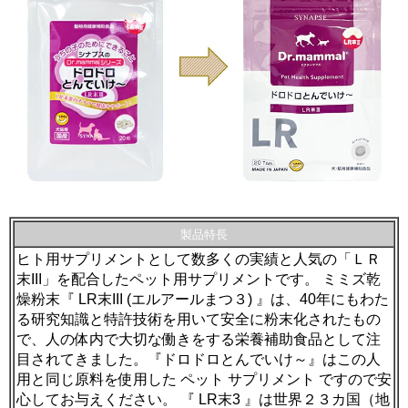
製品特長
ヒト用サプリメントとして数多くの実績と人気の「ＬＲ
末III」を配合したペット用サプリメントです。 ミミズ乾
燥粉末『 LR末III (エルアールまつ３) 』は、40年にもわた
る研究知識と特許技術を用いて安全に粉末化されたもの
で、人の体内で大切な働きをする栄養補助食品として注
目されてきました。『ドロドロとんでいけ～』はこの人
用と同じ原料を使用した ペット サプリメント ですので安
心してお与えください。 『 LR末3 』は世界２３カ国（地