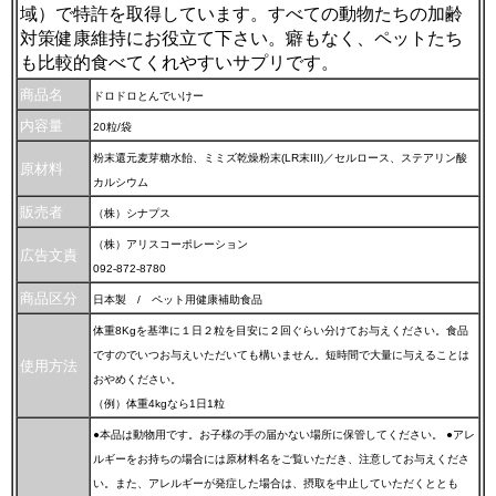
域）で特許を取得しています。すべての動物たちの加齢
対策健康維持にお役立て下さい。癖もなく、ペットたち
も比較的食べてくれやすいサプリです。
商品名
ドロドロとんでいけー
内容量
20粒/袋
粉末還元麦芽糖水飴、ミミズ乾燥粉末(LR末III)／セルロース、ステアリン酸
原材料
カルシウム
販売者
（株）シナプス
（株）アリスコーポレーション
広告文責
092-872-8780
商品区分
日本製 / ペット用健康補助食品
体重8Kgを基準に１日２粒を目安に２回ぐらい分けてお与えください。食品
ですのでいつお与えいただいても構いません。短時間で大量に与えることは
使用方法
おやめください。
（例）体重4kgなら1日1粒
●本品は動物用です。お子様の手の届かない場所に保管してください。 ●アレ
ルギーをお持ちの場合には原材料名をご覧いただき、注意してお与えくださ
い。また、アレルギーが発症した場合は、摂取を中止していただくととも