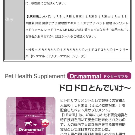
に、獣医師にご相談ください。
【LR末IIIについて】ＬＲ３ ＬＲIII ＬＲ末III ＬＲ末３ ＬＲ末〓 ＬＲ〓 ミミ
備考
ズ酵素 輝龍 健康サプリ 動物性エキス ミミズサプリ ペット 動物 ルンワン レ
ッドウォーム レッドワーム LR LR3 LR末3 等さまざまな方法で表示されてい
る場合がありますが、認証シールをご確認ください。
＜検索＞ どろどろとんでけ どろどろとんでいけ ドロドロとんでけー シリー
ズ 【Dr.ママル（ドクターママル）シリーズ】