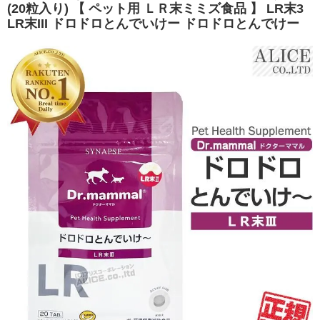
(20粒入り) 【 ペット用 ＬＲ末ミミズ食品 】 LR末3
LR末III ドロドロとんでいけー ドロドロとんでけー