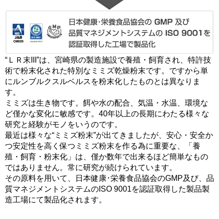
“ＬＲ末III”は、宮崎県の製造施設で養殖・飼育され、特許技
術で粉末化された特別なミミズ乾燥粉末です。ですから単
にルンブルクスルベルスを粉末化したものとは異なりま
す。
ミミズは生き物です。餌や水の配合、気温・水温、環境な
ど僅かな変化に敏感です。40年以上の長期にわたる様々な
研究と経験がモノをいうのです。
最近は様々な“ミミズ粉末”が出てきましたが、安心・安全か
つ安定性を高く保つミミズ粉末を作る為に重要な、「養
殖・飼育・粉末化」は、僅か数年で出来るほど簡単なもの
ではありません。常に研究が続けられています。
その原料を用いて、日本健康･栄養食品協会のGMP及び、品
質マネジメントシステムのISO 9001を認証取得した製品製
造工場にて製品化されます。