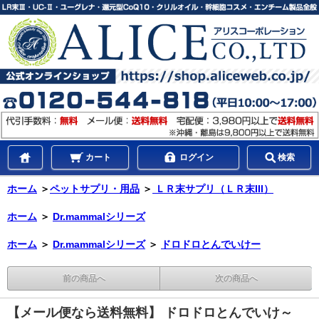
カート
ログイン
検索
ホーム
＞
ペットサプリ・用品
＞
ＬＲ末サプリ（ＬＲ末III）
ホーム
＞
Dr.mammalシリーズ
ホーム
＞
Dr.mammalシリーズ
＞
ドロドロとんでいけー
前の商品へ
次の商品へ
【メール便なら送料無料】 ドロドロとんでいけ～