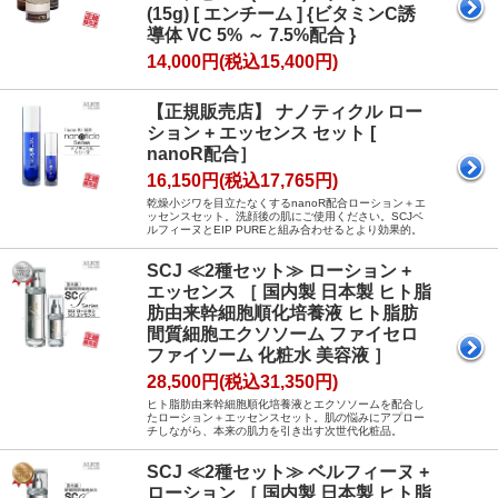
(15g) [ エンチーム ] {ビタミンC誘
導体 VC 5% ～ 7.5%配合 }
14,000円(税込15,400円)
【正規販売店】 ナノティクル ロー
ション + エッセンス セット [
nanoR配合］
16,150円(税込17,765円)
乾燥小ジワを目立たなくするnanoR配合ローション＋エ
ッセンスセット。洗顔後の肌にご使用ください。SCJベ
ルフィーヌとEIP PUREと組み合わせるとより効果的。
SCJ ≪2種セット≫ ローション +
エッセンス ［ 国内製 日本製 ヒト脂
肪由来幹細胞順化培養液 ヒト脂肪
間質細胞エクソソーム ファイセロ
ファイソーム 化粧水 美容液 ］
28,500円(税込31,350円)
ヒト脂肪由来幹細胞順化培養液とエクソソームを配合し
たローション＋エッセンスセット。肌の悩みにアプロー
チしながら、本来の肌力を引き出す次世代化粧品。
SCJ ≪2種セット≫ ベルフィーヌ +
ローション ［ 国内製 日本製 ヒト脂