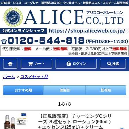
カート
ログイン
検索
ホーム
＞
コスメセット品
おすすめ順
価格順
新着順
1-8 / 8
【正規販売店】 チャーミングCシリ
ーズ ３種セット ローション(60mL)
+ エッセンス(25mL) + クリーム