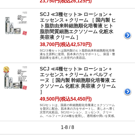
23,750円(税込26,125円)
SCJ ≪3種セット≫ ローション +
エッセンス + クリーム ［ 国内製 ヒ
ト脂肪由来幹細胞順化培養液 ヒト
脂肪間質細胞エクソソーム 化粧水
美容液 クリーム ］
38,700円(税込42,570円)
SCJ３種セットは国内製のヒト脂肪由来幹細胞順化培養
液を主原料に使用。肌本来の力をサポートし、保湿・整
肌効果を追求した次世代の美容品。
SCJ ≪4種セット≫ ローション +
エッセンス + クリーム + ベルフィ
ーヌ［ 国内製 幹細胞順化培養液 エ
クソソーム 化粧水 美容液 クリーム
］
49,500円(税込54,450円)
SCJセットは、国産の幹細胞順化培養液とエクソソーム
を贅沢に配合。肌本来の力をサポートし、美しさへ導く
次世代化粧品。SCJローション、エッセンス、クリー
ム、ベルフィーヌの4種を使用し、透明感や潤いを実感。
1-8 / 8