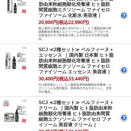
肪由来幹細胞順化培養液 ヒト脂肪
間質細胞エクソソーム ファイセロ
ファイソーム 化粧水 美容液 ］
20,900円(税込22,990円)
肌に贅沢な栄養を届けるSCJセット。ヒト脂肪由来の幹
細胞順化培養液とエクソソームが肌悩みにアプローチ。
自然成分の力で肌本来の美しさを引き出す次世代化粧
品。
SCJ ≪2種セット≫ ベルフィーヌ +
エッセンス ［ 国内製 日本製 ヒト脂
肪由来幹細胞順化培養液 ヒト脂肪
間質細胞エクソソーム ファイセロ
ファイソーム エッセンス 美容液 ］
30,400円(税込33,440円)
SCJ美容液セット。ヒト脂肪由来幹細胞順化培養液＋エ
クソソームを贅沢配合。肌本来の力をサポートし、次世
代の逸品。
SCJ ≪2種セット≫ ベルフィーヌ +
クリーム ［ 国内製 ヒト脂肪由来幹
細胞順化培養液 ヒト脂肪由来間質
細胞エクソソーム ファイセロ ファ
イソーム 美容液 クリーム ］