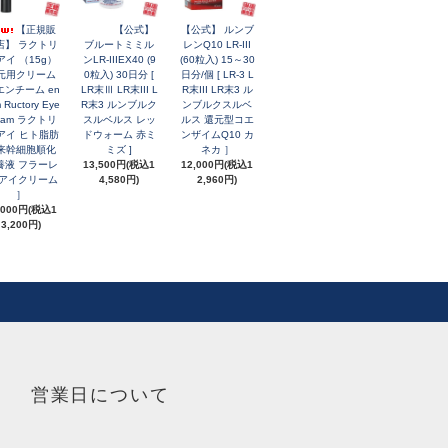
【正規販
【公式】
【公式】 ルンブ
店】 ラクトリ
ブルートミミル
レンQ10 LR-III
アイ （15g）
ンLR-IIIEX40 (9
(60粒入) 15～30
元用クリーム
0粒入) 30日分 [
日分/個 [ LR-3 L
エンチーム en
LR末Ⅲ LR末III L
R末III LR末3 ル
 Ructory Eye
R末3 ルンブルク
ンブルクスルベ
eam ラクトリ
スルベルス レッ
ルス 還元型コエ
アイ ヒト脂肪
ドウォーム 赤ミ
ンザイムQ10 カ
来幹細胞順化
ミズ ]
ネカ ］
養液 フラーレ
13,500円(税込1
12,000円(税込1
 アイクリーム
4,580円)
2,960円)
］
,000円(税込1
3,200円)
営業日について