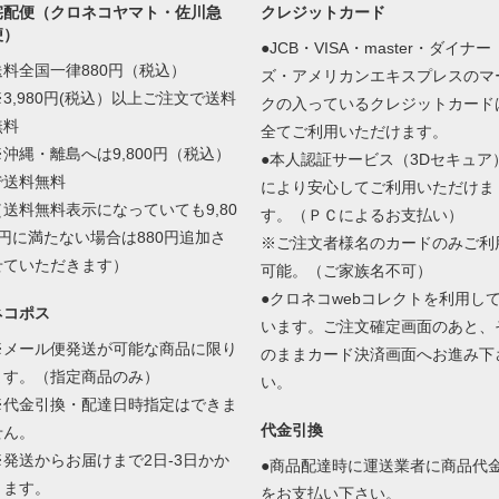
宅配便（クロネコヤマト・佐川急
クレジットカード
便）
●JCB・VISA・master・ダイナー
送料全国一律880円（税込）
ズ・アメリカンエキスプレスのマ
※3,980円(税込）以上ご注文で送料
クの入っているクレジットカード
無料
全てご利用いただけます。
※沖縄・離島へは9,800円（税込）
●本人認証サービス（3Dセキュア
で送料無料
により安心してご利用いただけま
（送料無料表示になっていても9,80
す。（ＰＣによるお支払い）
0円に満たない場合は880円追加さ
※ご注文者様名のカードのみご利
せていただきます）
可能。（ご家族名不可）
●クロネコwebコレクトを利用し
ネコポス
います。ご注文確定画面のあと、
※メール便発送が可能な商品に限り
のままカード決済画面へお進み下
ます。（指定商品のみ）
い。
※代金引換・配達日時指定はできま
代金引換
せん。
※発送からお届けまで2日-3日かか
●商品配達時に運送業者に商品代
ります。
をお支払い下さい。