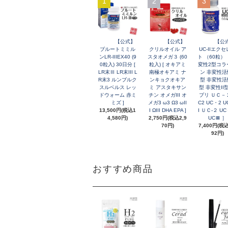
1
2
3
【公式】
【公式】
【公
ブルートミミル
クリルオイル ア
UC-IIエク
ンLR-IIIEX40 (9
スタオメガ３ (60
ト （60粒）
0粒入) 30日分 [
粒入) [ オキアミ
変性2型コラ
LR末Ⅲ LR末III L
南極オキアミ ナ
ン 非変性活
R末3 ルンブルク
ンキョクオキア
型 非変性活性
スルベルス レッ
ミ アスタキサン
型 非変性II
ドウォーム 赤ミ
チン オメガIII オ
プリ ＵＣ－２
ミズ ]
メガ3 ω3 Ω3 ωII
C2 UC・2 U
13,500円(税込1
I ΩIII DHA EPA ]
I ＵＣ-２ U
4,580円)
2,750円(税込2,9
UC〓 ］
70円)
7,400円(税込
92円)
おすすめ商品