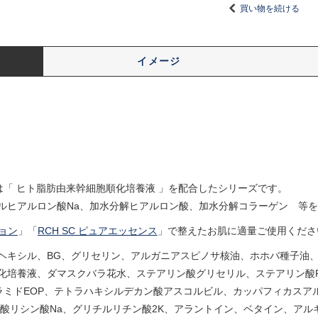
買い物を続ける
イメージ
「 ヒト脂肪由来幹細胞順化培養液 」を配合したシリーズです。
ルヒアルロン酸Na、加水分解ヒアルロン酸、加水分解コラーゲン 等
ション
」「
RCH SC ピュアエッセンス
」で整えたお肌に適量ご使用くださ
ヘキシル、BG、グリセリン、アルガニアスピノサ核油、ホホバ種子油
培養液、ダマスクバラ花水、ステアリン酸グリセリル、ステアリン酸PE
ラミドEOP、テトラハキシルデカン酸アスコルビル、カッパフィカスア
ン酸リシン酸Na、グリチルリチン酸2K、アラントイン、ベタイン、ア