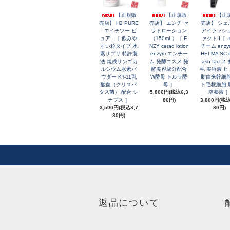
【正規販
【正規販
【正
売店】 H2 PURE
売店】 エンチ セ
売店】 シェ
- エイチツー ピ
ラドローション
アイラッシ
ュア - ［ 飲みや
（150mL）［ E
ァクトII［ 
すい粒タイプ 水
NZY cerad lotion
チーム enzy
素サプリ 特許製
enzym エンチー
HELMA SC e
法 焼成サンゴカ
ム 発酵コスメ 発
ash fact 2
ルシウム水素パ
酵美容成分配合
毛 美容液 
ウダー KT-11乳
W酵母 トルラ酵
肪由来幹細胞
酸菌（クリスパ
母 ］
ト毛根細胞 
タス菌） 配合 シ
5,800円(税込6,3
培養液 
ナプス ］
80円)
3,800円(税込
3,500円(税込3,7
80円)
80円)
返品について