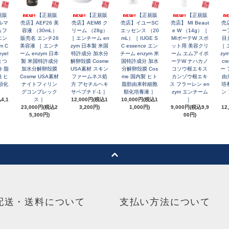
規販
【正規販
【正規販
【正規販
【正規販
ルマ
売店】AEF26 美
売店】AEM8 ク
売店】イユーSC
売店】 MI Beaut
売
ュフ
容液 （30mL）
リーム （28g）
エッセンス （20
e W （14g）［
ー
エン
販売名 エンチ26
［ エンチーム en
mL）［ IUGE S
MIボーテW スポ
目
m C
美容液 ［ エンチ
zym 日本製 米国
C essence エン
ット用 美容クリ
［ 
yel
ーム enzym 日本
特許成分 加水分
チーム enzym 米
ーム エムアイボ
zym
 まつ
製 米国特許成分
解卵殻膜 Cosme
国特許成分 加水
ーテW ナハカノ
cr
ヒト脂
加水分解卵殻膜
USA素材 スキン
分解卵殻膜 Cos
コソウ根エキス
ー 
 ヒ
Cosme USA素材
ファームネス処
me 国内製 ヒト
カンゾウ根エキ
由
順化
ナイトフィリン
方 アセチルヘキ
脂肪由来幹細胞
ス フラーレン en
培
］
グコンプレック
サペプチド-1 ］
順化培養液 ］
zym エンチーム
ン
4,1
ス ］
12,000円(税込1
10,000円(税込1
］
23,000円(税込2
3,200円)
1,000円)
9,000円(税込9,9
12
5,300円)
00円)
配送・送料について
支払い方法について