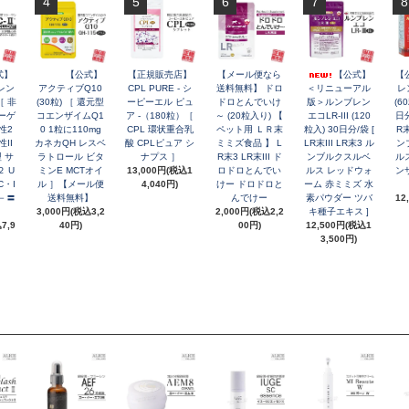
4
5
6
7
8
式】
【公式】
【正規販売店】
【メール便なら
【公式】
【
セレン
アクティブQ10
CPL PURE - シ
送料無料】 ドロ
＜リニューアル
レン
［ 非
(30粒) ［ 還元型
ーピーエル ピュ
ドロとんでいけ
版＞ルンブレン
(6
ーゲ
コエンザイムQ1
ア -（180粒）［
～ (20粒入り) 【
エコLR-III (120
日分
性2
0 1粒に110mg
CPL 環状重合乳
ペット用 ＬＲ末
粒入) 30日分/袋 [
R末
II
カネカQH レスベ
酸 CPLピュア シ
ミミズ食品 】 L
LR末III LR末3 ル
ン
型 サ
ラトロール ビタ
ナプス ］
R末3 LR末III ド
ンブルクスルベ
ル
 U
ミンE MCTオイ
13,000円(税込1
ロドロとんでい
ルス レッドウォ
ン
C・I
ル ］【メール便
4,040円)
けー ドロドロと
ーム 赤ミミズ 水
C－〓
送料無料】
んでけー
素パウダー ツバ
12
3,000円(税込3,2
2,000円(税込2,2
キ種子エキス ]
7,9
40円)
00円)
12,500円(税込1
3,500円)